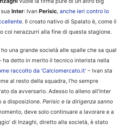
Inzaghi
vuole la firma pure di un altro big
a sua
Inter
: Ivan
Perisic
,
anche ieri contro lo
ccellente
. Il croato nativo di Spalato è, come il
 coi nerazzurri alla fine di questa stagione.
i: ho una grande società alle spalle che sa qual
 ha detto in merito il tecnico interista nella
ome raccolto da ‘Calciomercato.it’
– Ivan sta
eme al resto della squadra, l’ho sempre
to da avversario. Adesso lo alleno all’Inter
o a disposizione.
Perisic e la dirigenza sanno
il momento, deve solo continuare a lavorare e a
o’ di Inzaghi, diretto alla società, è stato