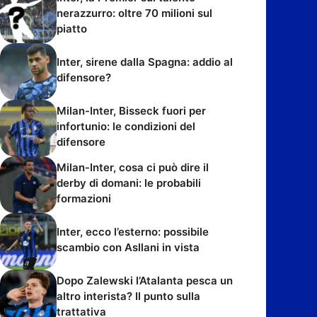
nerazzurro: oltre 70 milioni sul
piatto
Inter, sirene dalla Spagna: addio al
difensore?
Milan-Inter, Bisseck fuori per
infortunio: le condizioni del
difensore
Milan-Inter, cosa ci può dire il
derby di domani: le probabili
formazioni
Inter, ecco l’esterno: possibile
scambio con Asllani in vista
Dopo Zalewski l’Atalanta pesca un
altro interista? Il punto sulla
trattativa