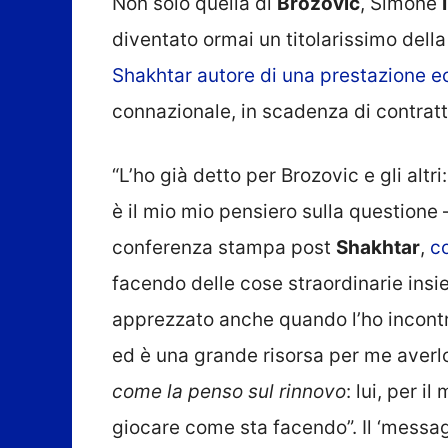
Non solo quella di
Brozovic
, Simone
diventato ormai un titolarissimo dell
Shakhtar autore di una prestazione e
connazionale, in scadenza di contratto
“L’ho già detto per Brozovic e gli altr
è il mio mio pensiero sulla questione –
conferenza stampa post
Shakhtar
,
c
facendo delle cose straordinarie insi
apprezzato anche quando l’ho incontra
ed è una grande risorsa per me averl
come la penso sul rinnovo
: lui, per 
giocare come sta facendo”. Il ‘messaggi