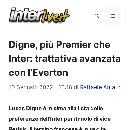
Vai
al
Menu
contenuto
Digne, più Premier che
Inter: trattativa avanzata
con l’Everton
10 Gennaio 2022 - 10:18
di
Raffaele Amato
Lucas Digne è in cima alla lista delle
preferenze dell’Inter per il ruolo di vice
Perisic. Il terzino francese è in uscita