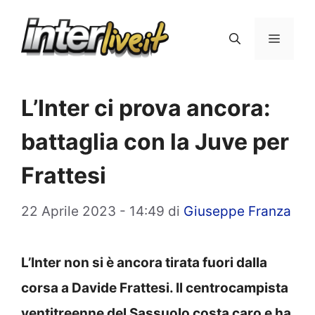
Vai
al
Menu
contenuto
L’Inter ci prova ancora:
battaglia con la Juve per
Frattesi
22 Aprile 2023 - 14:49
di
Giuseppe Franza
L’Inter non si è ancora tirata fuori dalla
corsa a Davide Frattesi. Il centrocampista
ventitreenne del Sassuolo costa caro e ha