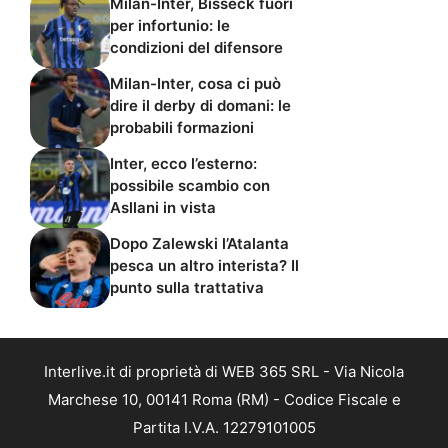
Milan-Inter, Bisseck fuori
per infortunio: le
condizioni del difensore
Milan-Inter, cosa ci può
dire il derby di domani: le
probabili formazioni
Inter, ecco l’esterno:
possibile scambio con
Asllani in vista
Dopo Zalewski l’Atalanta
pesca un altro interista? Il
punto sulla trattativa
Interlive.it di proprietà di WEB 365 SRL - Via Nicola
Marchese 10, 00141 Roma (RM) - Codice Fiscale e
Partita I.V.A. 12279101005