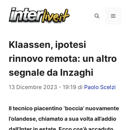
Vai
al
Menu
contenuto
Klaassen, ipotesi
rinnovo remota: un altro
segnale da Inzaghi
13 Dicembre 2023 - 19:19
di
Paolo Scelzi
Il tecnico piacentino ‘boccia’ nuovamente
l’olandese, chiamato a sua volta all’addio
dall’Inter in estate. Ecco cos’è accaduto