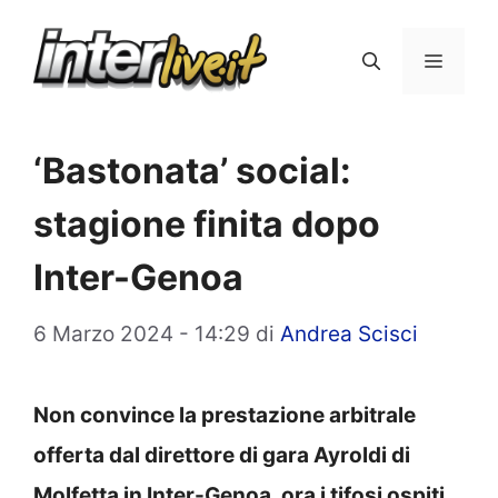
Vai
al
Menu
contenuto
‘Bastonata’ social:
stagione finita dopo
Inter-Genoa
6 Marzo 2024 - 14:29
di
Andrea Scisci
Non convince la prestazione arbitrale
offerta dal direttore di gara Ayroldi di
Molfetta in Inter-Genoa, ora i tifosi ospiti