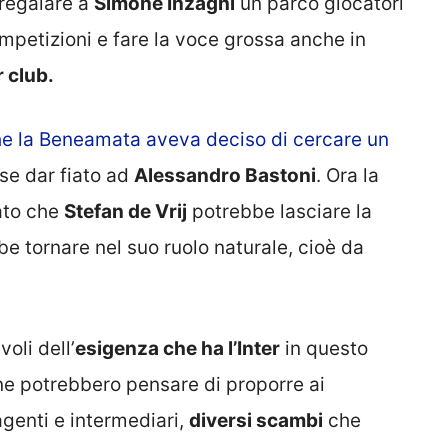
 regalare a
Simone Inzaghi
un parco giocatori
ompetizioni e fare la voce grossa anche in
 club.
he la Beneamata aveva deciso di cercare un
se dar fiato ad
Alessandro Bastoni
. Ora la
ato che
Stefan de Vrij
potrebbe lasciare la
e tornare nel suo ruolo naturale, cioè da
oli dell’
esigenza che ha l’Inter
in questo
e potrebbero pensare di proporre ai
agenti e intermediari,
diversi scambi
che