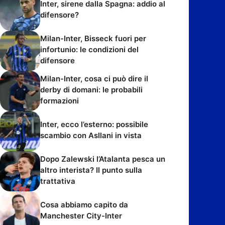
Inter, sirene dalla Spagna: addio al
difensore?
Milan-Inter, Bisseck fuori per
infortunio: le condizioni del
difensore
Milan-Inter, cosa ci può dire il
derby di domani: le probabili
formazioni
Inter, ecco l’esterno: possibile
scambio con Asllani in vista
Dopo Zalewski l’Atalanta pesca un
altro interista? Il punto sulla
trattativa
Cosa abbiamo capito da
Manchester City-Inter