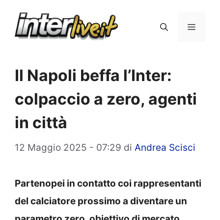
Vai
al
Menu
contenuto
Il Napoli beffa l’Inter:
colpaccio a zero, agenti
in città
12 Maggio 2025 - 07:29
di
Andrea Scisci
Partenopei in contatto coi rappresentanti
del calciatore prossimo a diventare un
parametro zero, obiettivo di mercato