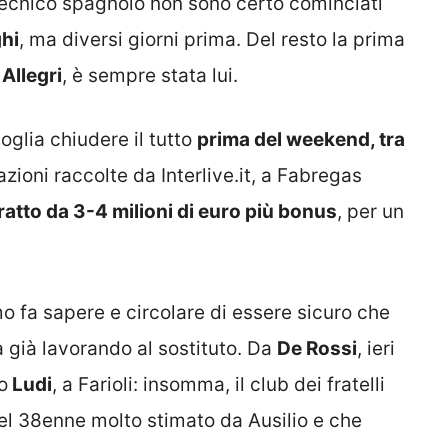
 il tecnico spagnolo non sono certo cominciati
hi
, ma diversi giorni prima. Del resto la prima
r
Allegri
, è sempre stata lui.
oglia chiudere il tutto
prima del weekend, tra
azioni raccolte da Interlive.it, a Fabregas
ratto da 3-4 milioni di euro più bonus
, per un
o fa sapere e circolare di essere sicuro che
 già lavorando al sostituto. Da
De Rossi
, ieri
o
Ludi
, a Farioli: insomma, il club dei fratelli
el 38enne molto stimato da Ausilio e che