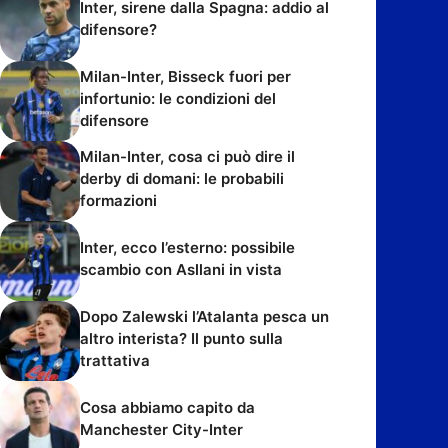
Inter, sirene dalla Spagna: addio al
difensore?
Milan-Inter, Bisseck fuori per
infortunio: le condizioni del
difensore
Milan-Inter, cosa ci può dire il
derby di domani: le probabili
formazioni
Inter, ecco l’esterno: possibile
scambio con Asllani in vista
Dopo Zalewski l’Atalanta pesca un
altro interista? Il punto sulla
trattativa
Cosa abbiamo capito da
Manchester City-Inter