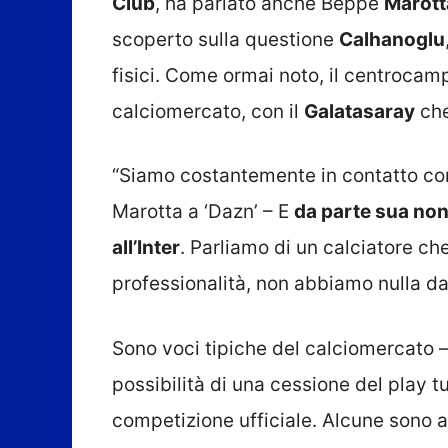
Club
, ha parlato anche Beppe
Marott
scoperto sulla questione
Calhanoglu
fisici. Come ormai noto, il centrocamp
calciomercato, con il
Galatasaray
che
“Siamo costantemente in contatto con 
Marotta a ‘Dazn’ – E
da parte sua non
all’Inter
. Parliamo di un calciatore c
professionalità, non abbiamo nulla d
Sono voci tipiche del calciomercato –
possibilità di una cessione del play 
competizione ufficiale. Alcune sono 