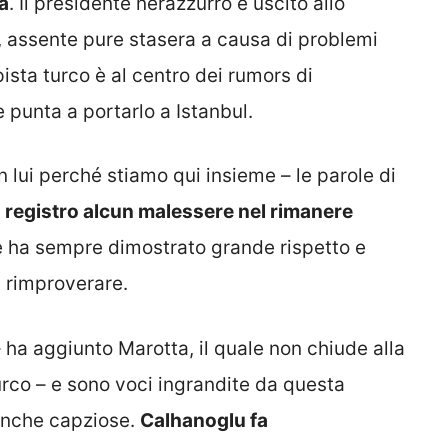
a
. Il presidente nerazzurro è uscito allo
, assente pure stasera a causa di problemi
ista turco è al centro dei rumors di
 punta a portarlo a Istanbul.
lui perché stiamo qui insieme – le parole di
 registro alcun malessere nel rimanere
he ha sempre dimostrato grande rispetto e
a rimproverare.
 ha aggiunto Marotta, il quale non chiude alla
turco – e sono voci ingrandite da questa
anche capziose.
Calhanoglu fa