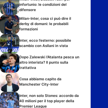
infortunio: le condizioni del
difensore
Milan-Inter, cosa ci può dire il
derby di domani: le probabili
formazioni
Inter, ecco l’esterno: possibile
scambio con Asllani in vista
Dopo Zalewski l’Atalanta pesca un
altro interista? Il punto sulla
trattativa
Cosa abbiamo capito da
Manchester City-Inter
Inter, non solo Stones: accordo da
40 milioni per il top player della
Premier League