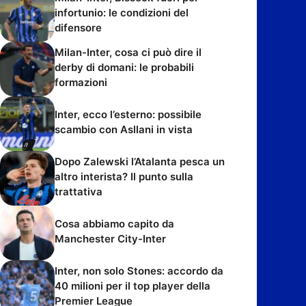
infortunio: le condizioni del
difensore
Milan-Inter, cosa ci può dire il
derby di domani: le probabili
formazioni
Inter, ecco l’esterno: possibile
scambio con Asllani in vista
Dopo Zalewski l’Atalanta pesca un
altro interista? Il punto sulla
trattativa
Cosa abbiamo capito da
Manchester City-Inter
Inter, non solo Stones: accordo da
40 milioni per il top player della
Premier League