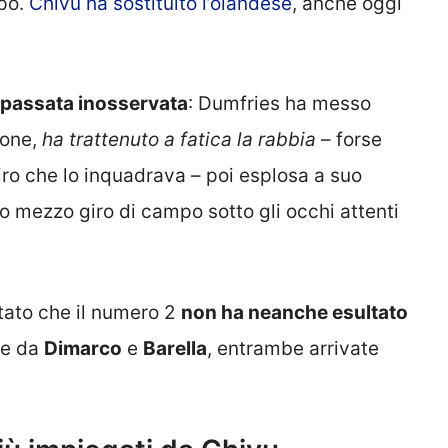
po.
Chivu ha sostituito l’olandese
, anche oggi
è passata inosservata
: Dumfries ha messo
lone,
ha
trattenuto a fatica la rabbia
– forse
iro che lo inquadrava – poi esplosa a suo
 mezzo giro di campo sotto gli occhi attenti
ato che il numero 2
non ha neanche esultato
ate da
Dimarco
e
Barella
, entrambe arrivate