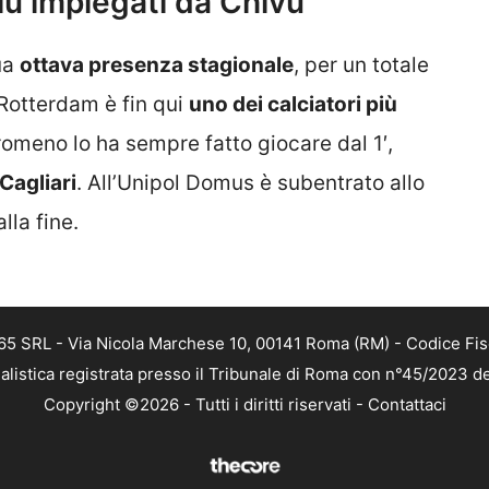
più impiegati da Chivu
ua
ottava presenza stagionale
, per un totale
i Rotterdam è fin qui
uno dei calciatori più
 romeno lo ha sempre fatto giocare dal 1′,
Cagliari
. All’Unipol Domus è subentrato allo
lla fine.
 365 SRL - Via Nicola Marchese 10, 00141 Roma (RM) - Codice Fis
alistica registrata presso il Tribunale di Roma con n°45/2023 
Copyright ©2026 - Tutti i diritti riservati -
Contattaci