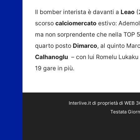
Il bomber interista è davanti a
Leao
(2
scorso
calciomercato
estivo: Ademo
ma non sorprendente che nella TOP 5 si 
quarto posto
Dimarco
, al quinto Ma
Calhanoglu
– con lui Romelu Lukaku –
19 gare in più.
Interlive.it di proprietà di WEB
Testata Giorn