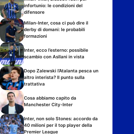
infortunio: le condizioni del
difensore
Milan-Inter, cosa ci può dire il
derby di domani: le probabili
formazioni
Inter, ecco l’esterno: possibile
scambio con Asllani in vista
Dopo Zalewski l’Atalanta pesca un
altro interista? Il punto sulla
trattativa
Cosa abbiamo capito da
Manchester City-Inter
Inter, non solo Stones: accordo da
40 milioni per il top player della
Premier League