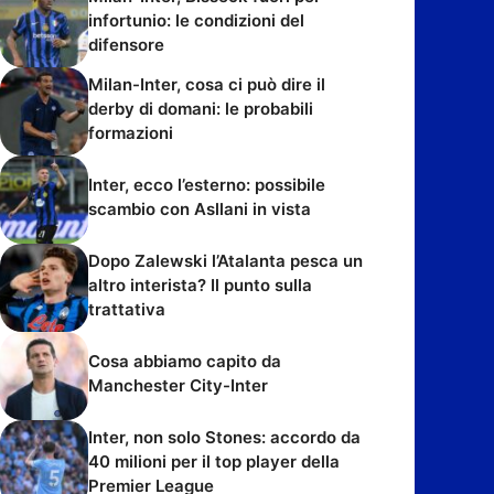
infortunio: le condizioni del
difensore
Milan-Inter, cosa ci può dire il
derby di domani: le probabili
formazioni
Inter, ecco l’esterno: possibile
scambio con Asllani in vista
Dopo Zalewski l’Atalanta pesca un
altro interista? Il punto sulla
trattativa
Cosa abbiamo capito da
Manchester City-Inter
Inter, non solo Stones: accordo da
40 milioni per il top player della
Premier League