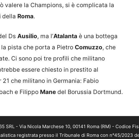
 valere la Champions, si è complicata la
i
della
Roma
.
 del Ds
Ausilio
, ma l’
Atalanta
è una bottega
 la pista che porta a Pietro
Comuzzo
, che
ate. Ci sono poi tre profili che militano
trebbe essere chiesto in prestito al
r 21 che militano in Germania: Fabio
bach e Filippo
Mane
del Borussia Dortmund.
 365 SRL - Via Nicola Marchese 10, 00141 Roma (RM) - Codice Fis
alistica registrata presso il Tribunale di Roma con n°45/2023 