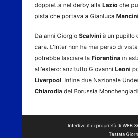
doppietta nel derby alla
Lazio
che può
pista che portava a Gianluca
Mancin
Da anni Giorgio
Scalvini
è un pupillo
cara. L’Inter non ha mai perso di vista
potrebbe lasciare la
Fiorentina
in est
all’estero: anzitutto Giovanni
Leoni
po
Liverpool
. Infine due Nazionale Unde
Chiarodia
del Borussia Monchenglad
Interlive.it di proprietà di WEB
Testata Giorn