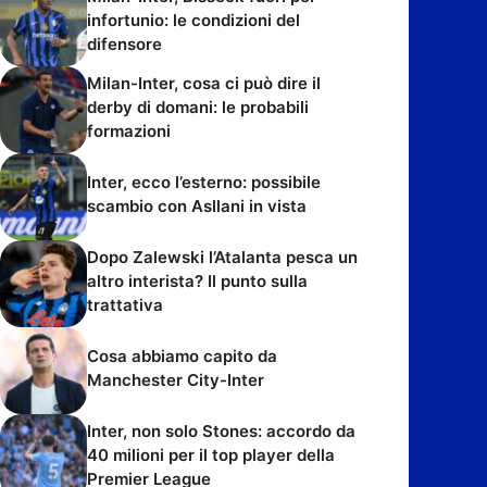
infortunio: le condizioni del
difensore
Milan-Inter, cosa ci può dire il
derby di domani: le probabili
formazioni
Inter, ecco l’esterno: possibile
scambio con Asllani in vista
Dopo Zalewski l’Atalanta pesca un
altro interista? Il punto sulla
trattativa
Cosa abbiamo capito da
Manchester City-Inter
Inter, non solo Stones: accordo da
40 milioni per il top player della
Premier League