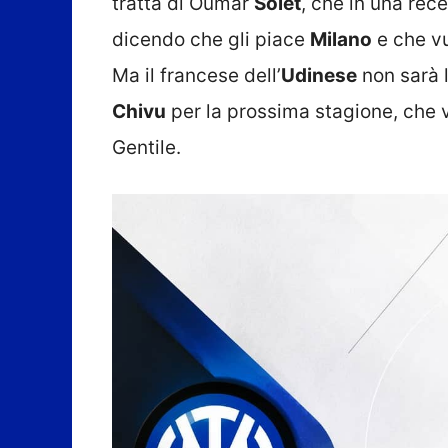
tratta di Oumar
Solet
, che in una rec
dicendo che gli piace
Milano
e che vu
Ma il francese dell’
Udinese
non sarà l
Chivu
per la prossima stagione, che
Gentile.