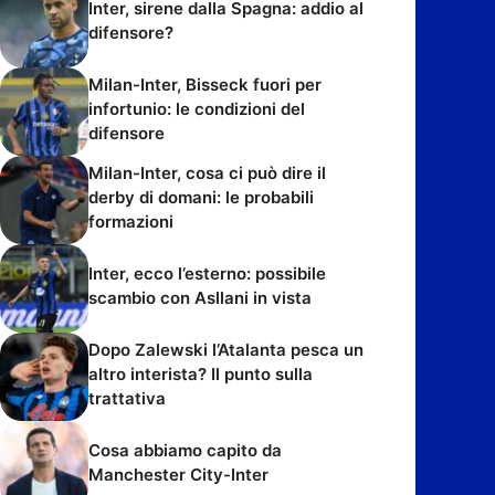
Inter, sirene dalla Spagna: addio al
difensore?
Milan-Inter, Bisseck fuori per
infortunio: le condizioni del
difensore
Milan-Inter, cosa ci può dire il
derby di domani: le probabili
formazioni
Inter, ecco l’esterno: possibile
scambio con Asllani in vista
Dopo Zalewski l’Atalanta pesca un
altro interista? Il punto sulla
trattativa
Cosa abbiamo capito da
Manchester City-Inter