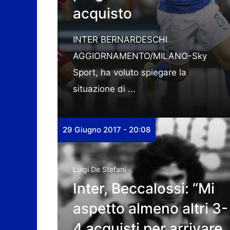
acquisto
INTER BERNARDESCHI
AGGIORNAMENTO/MILANO-Sky
Sport, ha voluto spiegare la
situazione di ...
29 Giugno 2017 - 20:08
Luigi De Stefani
Inter, Beccalossi: “Mi
aspetto almeno altri 3-
4 acquisti per arrivare