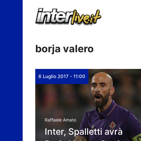
Vai
al
contenuto
borja valero
6 Luglio 2017 - 11:00
Raffaele Amato
Inter, Spalletti avrà