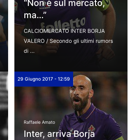
“Non è sul mercato,
ma…”
CALCIOMERCATO INTER BORJA
VALERO / Secondo gli ultimi rumors
di ...
29 Giugno 2017 - 12:59
Raffaele Amato
Inter, arriva Borja