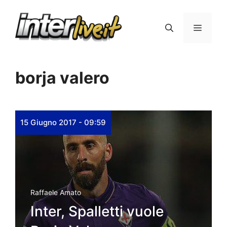
Vai
al
Menu
contenuto
borja valero
15 Giugno 2017 - 09:59
Raffaele Amato
Inter, Spalletti vuole