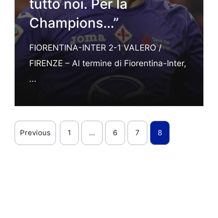
tutto noi. Per la
Champions…”
FIORENTINA-INTER 2-1 VALERO /
FIRENZE – Al termine di Fiorentina-Inter,
...
Previous
1
…
6
7
8