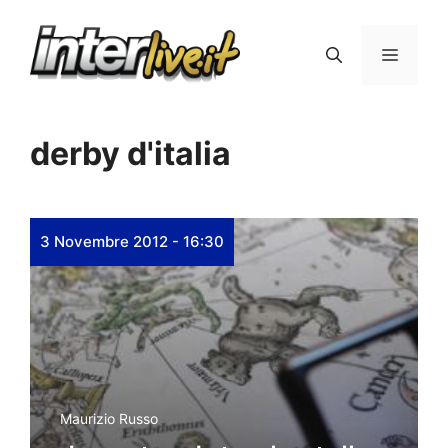
Vai
al
Menu
contenuto
derby d'italia
3 Novembre 2012 - 16:30
Maurizio Russo