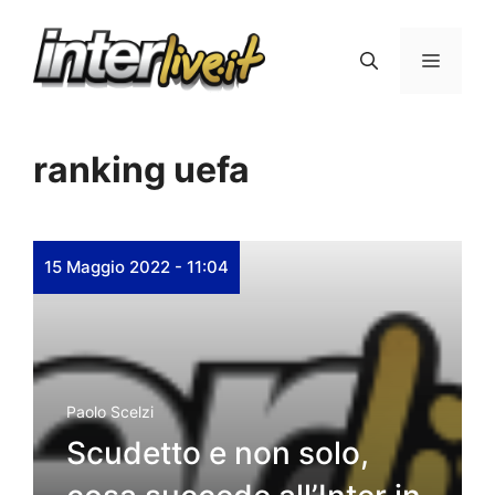
Vai
al
Menu
contenuto
ranking uefa
15 Maggio 2022 - 11:04
Paolo Scelzi
Scudetto e non solo,