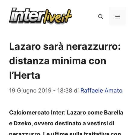
Vai
al
Menu
contenuto
Lazaro sarà nerazzurro:
distanza minima con
l’Herta
19 Giugno 2019 - 18:38
di
Raffaele Amato
Calciomercato Inter: Lazaro come Barella
e Dzeko, ovvero destinato a vestirsi di
nerazzurro. Le ultime sulla trattativa con