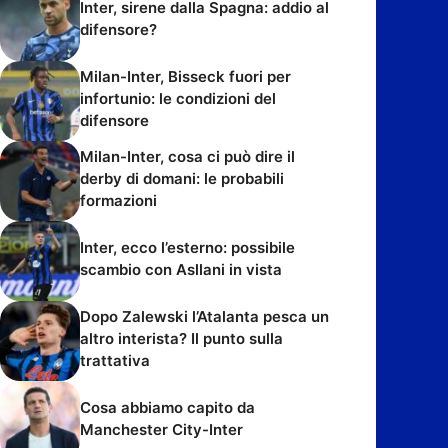
Inter, sirene dalla Spagna: addio al
difensore?
Milan-Inter, Bisseck fuori per
infortunio: le condizioni del
difensore
Milan-Inter, cosa ci può dire il
derby di domani: le probabili
formazioni
Inter, ecco l’esterno: possibile
scambio con Asllani in vista
Dopo Zalewski l’Atalanta pesca un
altro interista? Il punto sulla
trattativa
Cosa abbiamo capito da
Manchester City-Inter