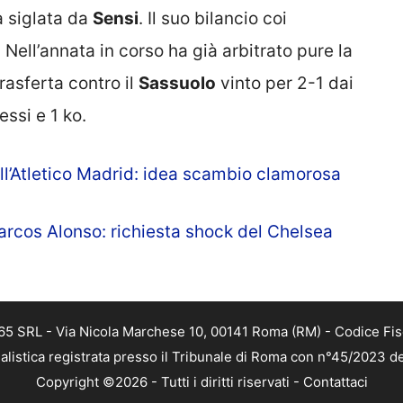
a siglata da
Sensi
. Il suo bilancio coi
. Nell’annata in corso ha già arbitrato pure la
rasferta contro il
Sassuolo
vinto per 2-1 dai
essi e 1 ko.
ll’Atletico Madrid: idea scambio clamorosa
Marcos Alonso: richiesta shock del Chelsea
 365 SRL - Via Nicola Marchese 10, 00141 Roma (RM) - Codice Fis
alistica registrata presso il Tribunale di Roma con n°45/2023 
Copyright ©2026 - Tutti i diritti riservati -
Contattaci