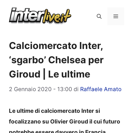
Vai
al
Menu
contenuto
Calciomercato Inter,
‘sgarbo’ Chelsea per
Giroud | Le ultime
2 Gennaio 2020 - 13:00
di
Raffaele Amato
Le ultime di calciomercato Inter si
focalizzano su Olivier Giroud il cui futuro
potrebbe essere davvero in Francia.