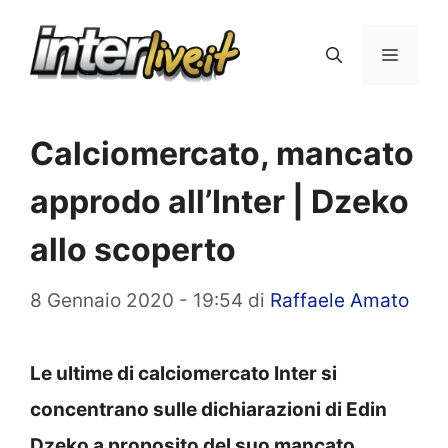
Vai
al
Menu
contenuto
Calciomercato, mancato
approdo all’Inter | Dzeko
allo scoperto
8 Gennaio 2020 - 19:54
di
Raffaele Amato
Le ultime di calciomercato Inter si
concentrano sulle dichiarazioni di Edin
Dzeko a proposito del suo mancato