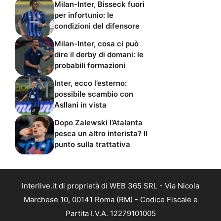
Milan-Inter, Bisseck fuori
per infortunio: le
condizioni del difensore
Milan-Inter, cosa ci può
dire il derby di domani: le
probabili formazioni
Inter, ecco l’esterno:
possibile scambio con
Asllani in vista
Dopo Zalewski l’Atalanta
pesca un altro interista? Il
punto sulla trattativa
Interlive.it di proprietà di WEB 365 SRL - Via Nicola
Marchese 10, 00141 Roma (RM) - Codice Fiscale e
Partita I.V.A. 12279101005