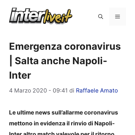
Vai
al
Menu
contenuto
Emergenza coronavirus
| Salta anche Napoli-
Inter
4 Marzo 2020 - 09:41
di
Raffaele Amato
Le ultime news sull’allarme coronavirus
mettono in evidenza il rinvio di Napoli-
Inter altro match valevole per il ritorno