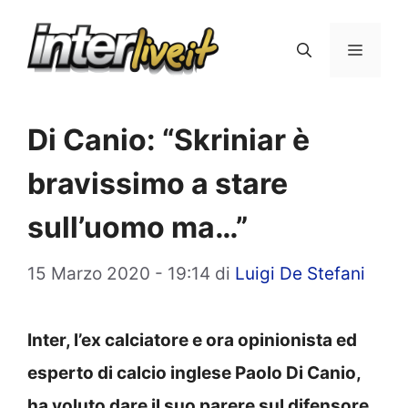
Vai
al
Menu
contenuto
Di Canio: “Skriniar è
bravissimo a stare
sull’uomo ma…”
15 Marzo 2020 - 19:14
di
Luigi De Stefani
Inter, l’ex calciatore e ora opinionista ed
esperto di calcio inglese Paolo Di Canio,
ha voluto dare il suo parere sul difensore