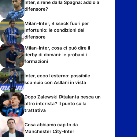
Inter, sirene dalla Spagna: addio al
difensore?
Milan-Inter, Bisseck fuori per
infortunio: le condizioni del
difensore
Milan-Inter, cosa ci può dire il
derby di domani: le probabili
formazioni
Inter, ecco l’esterno: possibile
scambio con Asllani in vista
Dopo Zalewski l’Atalanta pesca un
altro interista? Il punto sulla
trattativa
Cosa abbiamo capito da
Manchester City-Inter