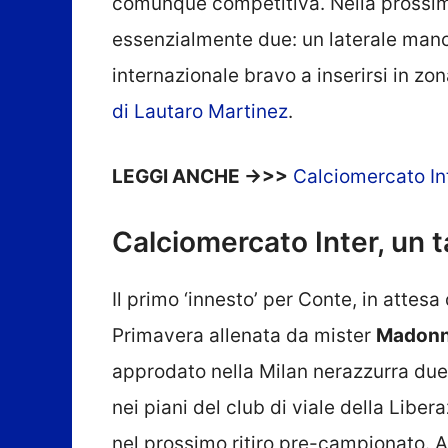
comunque competitiva. Nella prossima
essenzialmente due: un laterale man
internazionale bravo a inserirsi in zo
di Lautaro Martinez
.
LEGGI ANCHE ->>>
Calciomercato Inte
Calciomercato Inter, un t
Il primo ‘innesto’ per Conte, in attesa
Primavera allenata da mister
Madon
approdato nella Milan nerazzurra due 
nei piani del club di viale della Liber
nel prossimo ritiro pre-campionato. A 