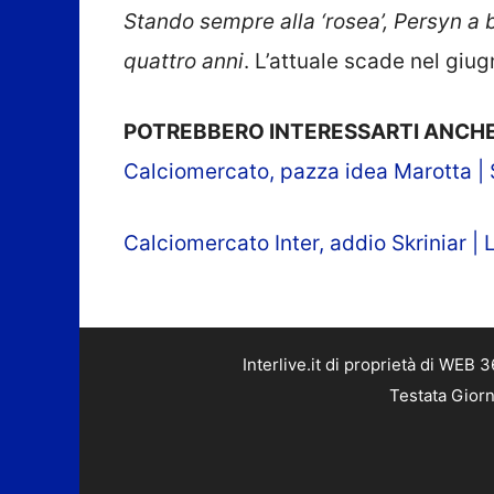
Stando sempre alla ‘rosea’, Persyn a b
quattro anni
. L’attuale scade nel giu
POTREBBERO INTERESSARTI ANCHE
Calciomercato, pazza idea Marotta | S
Calciomercato Inter, addio Skriniar | L
Interlive.it di proprietà di WEB
Testata Giorn