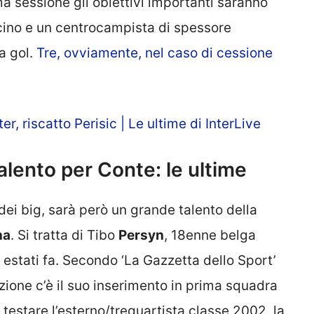
 sessione gli obiettivi importanti saranno
cino e un centrocampista di spessore
na gol.
Tre, ovviamente, nel caso di cessione
r, riscatto Perisic | Le ultime di InterLive
alento per Conte: le ultime
 dei big, sarà però un grande talento della
na
. Si tratta di Tibo
Persyn
, 18enne belga
estati fa. Secondo ‘La Gazzetta dello Sport’
azione c’è il suo inserimento in prima squadra
testare l’esterno/trequartista classe 2002, la