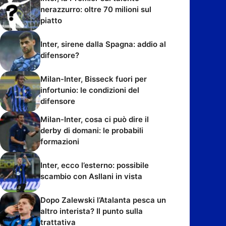
nerazzurro: oltre 70 milioni sul
piatto
Inter, sirene dalla Spagna: addio al
difensore?
Milan-Inter, Bisseck fuori per
infortunio: le condizioni del
difensore
Milan-Inter, cosa ci può dire il
derby di domani: le probabili
formazioni
Inter, ecco l’esterno: possibile
scambio con Asllani in vista
Dopo Zalewski l’Atalanta pesca un
altro interista? Il punto sulla
trattativa