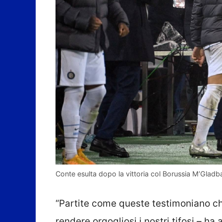
Conte esulta dopo la vittoria col Borussia M’Glad
“Partite come queste testimoniano ch
rendere orgogliosi i nostri tifosi – h