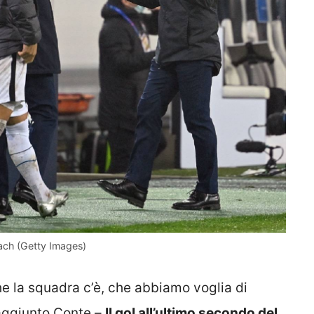
bach (Getty Images)
e la squadra c’è, che abbiamo voglia di
a aggiunto Conte –
Il gol all’ultimo secondo del