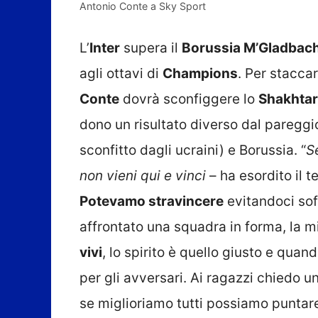
Antonio Conte a Sky Sport
L’
Inter
supera il
Borussia M’Gladbac
agli ottavi di
Champions
. Per stacca
Conte
dovrà sconfiggere lo
Shakhtar
dono un risultato diverso dal paregg
sconfitto dagli ucraini) e Borussia. “
Se
non vieni qui e vinci
– ha esordito il t
Potevamo stravincere
evitandoci sof
affrontato una squadra in forma, la 
vivi
, lo spirito è quello giusto e qua
per gli avversari. Ai ragazzi chiedo u
se miglioriamo tutti possiamo puntar