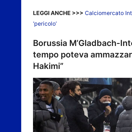
LEGGI ANCHE >>>
Calciomercato Int
‘pericolo’
Borussia M’Gladbach-Inter
tempo poteva ammazzarci
Hakimi”