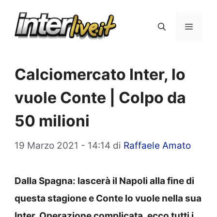
Vai
al
Menu
contenuto
Calciomercato Inter, lo
vuole Conte | Colpo da
50 milioni
19 Marzo 2021 - 14:14
di
Raffaele Amato
Dalla Spagna: lascerà il Napoli alla fine di
questa stagione e Conte lo vuole nella sua
Inter. Operazione complicata, ecco tutti i