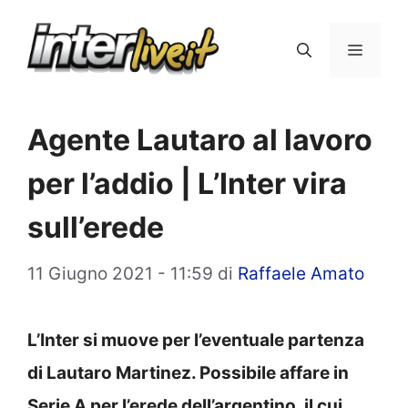
Vai
al
Menu
contenuto
Agente Lautaro al lavoro
per l’addio | L’Inter vira
sull’erede
11 Giugno 2021 - 11:59
di
Raffaele Amato
L’Inter si muove per l’eventuale partenza
di Lautaro Martinez. Possibile affare in
Serie A per l’erede dell’argentino, il cui