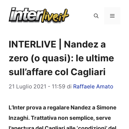
Vai
al
Menu
contenuto
INTERLIVE | Nandez a
zero (o quasi): le ultime
sull’affare col Cagliari
21 Luglio 2021 - 11:59
di
Raffaele Amato
L’Inter prova a regalare Nandez a Simone
Inzaghi. Trattativa non semplice, serve
l’apertura del Cagliari alle ‘condizioni’ del