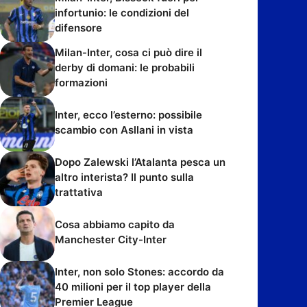
infortunio: le condizioni del
difensore
Milan-Inter, cosa ci può dire il
derby di domani: le probabili
formazioni
Inter, ecco l’esterno: possibile
scambio con Asllani in vista
Dopo Zalewski l’Atalanta pesca un
altro interista? Il punto sulla
trattativa
Cosa abbiamo capito da
Manchester City-Inter
Inter, non solo Stones: accordo da
40 milioni per il top player della
Premier League