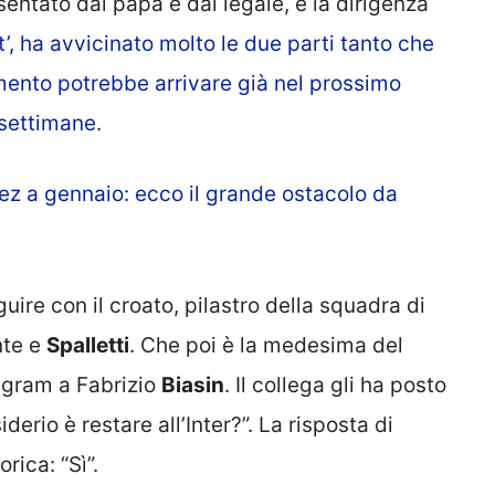
esentato dal papà e dal legale, e la dirigenza
’, ha avvicinato molto le due parti tanto che
mento potrebbe arrivare già nel prossimo
 settimane
.
z a gennaio: ecco il grande ostacolo da
guire con il croato, pilastro della squadra di
nte e
Spalletti
. Che poi è la medesima del
tagram a Fabrizio
Biasin
. Il collega gli ha posto
erio è restare all’Inter?”. La risposta di
rica: “Sì”.