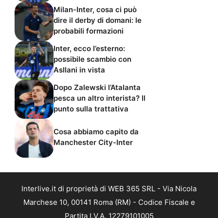
Milan-Inter, cosa ci può
dire il derby di domani: le
probabili formazioni
Inter, ecco l’esterno:
possibile scambio con
Asllani in vista
Dopo Zalewski l’Atalanta
pesca un altro interista? Il
punto sulla trattativa
Cosa abbiamo capito da
Manchester City-Inter
Interlive.it di proprietà di WEB 365 SRL - Via Nicola
Marchese 10, 00141 Roma (RM) - Codice Fiscale e
Partita I.V.A. 12279101005