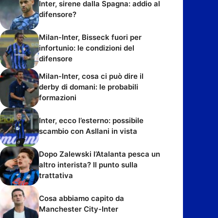
Inter, sirene dalla Spagna: addio al
difensore?
Milan-Inter, Bisseck fuori per
infortunio: le condizioni del
difensore
Milan-Inter, cosa ci può dire il
derby di domani: le probabili
formazioni
Inter, ecco l’esterno: possibile
scambio con Asllani in vista
Dopo Zalewski l’Atalanta pesca un
altro interista? Il punto sulla
trattativa
Cosa abbiamo capito da
Manchester City-Inter