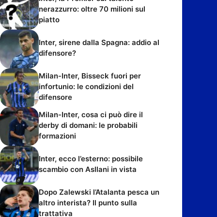
nerazzurro: oltre 70 milioni sul
piatto
Inter, sirene dalla Spagna: addio al
difensore?
Milan-Inter, Bisseck fuori per
infortunio: le condizioni del
difensore
Milan-Inter, cosa ci può dire il
derby di domani: le probabili
formazioni
Inter, ecco l’esterno: possibile
scambio con Asllani in vista
Dopo Zalewski l’Atalanta pesca un
altro interista? Il punto sulla
trattativa