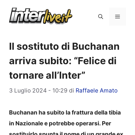
Vai
al
Menu
contenuto
Il sostituto di Buchanan
arriva subito: “Felice di
tornare all’Inter”
3 Luglio 2024 - 10:29
di
Raffaele Amato
Buchanan ha subito la frattura della tibia
in Nazionale e potrebbe operarsi. Per
sostituirlo spunta il nome di un grande ex