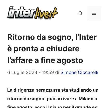
Vai
al
Menu
contenuto
Ritorno da sogno, l’Inter
è pronta a chiudere
l’affare a fine agosto
6 Luglio 2024 - 19:59
di
Simone Ciccarelli
La dirigenza nerazzurra sta studiando un
ritorno da sogno: può arrivare a Milano a
fine agosto, ecco il piano per il grande ex