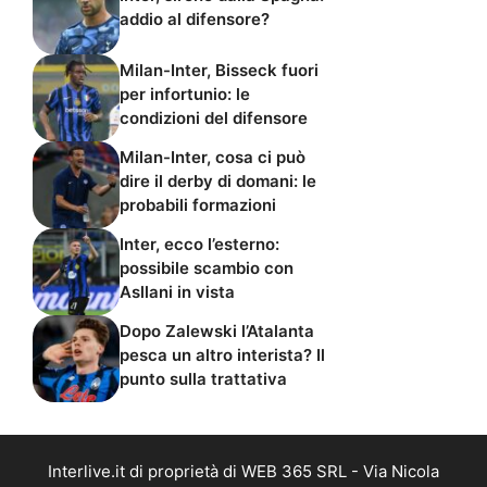
addio al difensore?
Milan-Inter, Bisseck fuori
per infortunio: le
condizioni del difensore
Milan-Inter, cosa ci può
dire il derby di domani: le
probabili formazioni
Inter, ecco l’esterno:
possibile scambio con
Asllani in vista
Dopo Zalewski l’Atalanta
pesca un altro interista? Il
punto sulla trattativa
Interlive.it di proprietà di WEB 365 SRL - Via Nicola