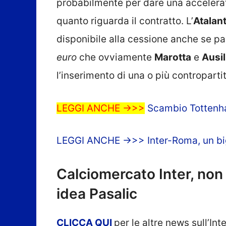
probabilmente per dare una accelerata 
quanto riguarda il contratto. L’
Atalan
disponibile alla cessione anche se p
euro
che ovviamente
Marotta
e
Ausil
l’inserimento di una o più controparti
LEGGI ANCHE ->>>
Scambio Tottenha
LEGGI ANCHE ->>> Inter-Roma, un big v
Calciomercato Inter, non 
idea Pasalic
CLICCA
QUI
per le altre news sull’In