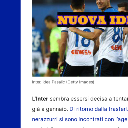
Inter, idea Pasalic (Getty Images)
L’
Inter
sembra essersi decisa a tentare
già a gennaio.
Di ritorno dalla trasfer
nerazzurri si sono incontrati con l’a