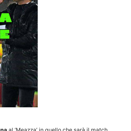
ona
al ‘Meazza’ in quello che sarà il match