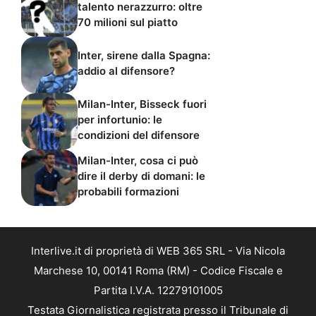
talento nerazzurro: oltre
70 milioni sul piatto
Inter, sirene dalla Spagna:
addio al difensore?
Milan-Inter, Bisseck fuori
per infortunio: le
condizioni del difensore
Milan-Inter, cosa ci può
dire il derby di domani: le
probabili formazioni
Interlive.it di proprietà di WEB 365 SRL - Via Nicola
Marchese 10, 00141 Roma (RM) - Codice Fiscale e
Partita I.V.A. 12279101005
Testata Giornalistica registrata presso il Tribunale di