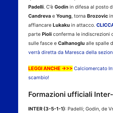
Padelli
. C’è
Godin
in difesa al posto d
Candreva
e
Young
, torna
Brozovic
in
affiancare
Lukaku
in attacco.
CLICC
parte
Pioli
conferma le indiscrezioni d
sulle fasce e
Calhanoglu
alle spalle 
verrà diretta da Maresca della sezion
LEGGI ANCHE ->>>
Calciomercato In
scambio!
Formazioni ufficiali Inter
INTER (3-5-1-1)
: Padelli; Godin, de V