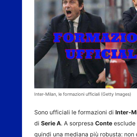
Inter-Milan, le formazioni ufficiali (Getty Images)
Sono ufficiali le formazioni di
Inter-M
di
Serie A
. A sorpresa
Conte
esclude 
quindi una mediana più robusta: non 