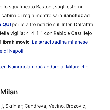
ello squalificato Bastoni, sugli esterni
 cabina di regia mentre sarà
Sanchez
ad
A
QUI
per le altre notizie sull’Inter. Dall’altra
ella vigilia: 4-4-1-1 con Rebic e Castillejo
di
Ibrahimovic
.
La stracittadina milanese
e di Napoli
.
ter, Nainggolan può andare al Milan: che
-Milan
rij, Skriniar; Candreva, Vecino, Brozovic,