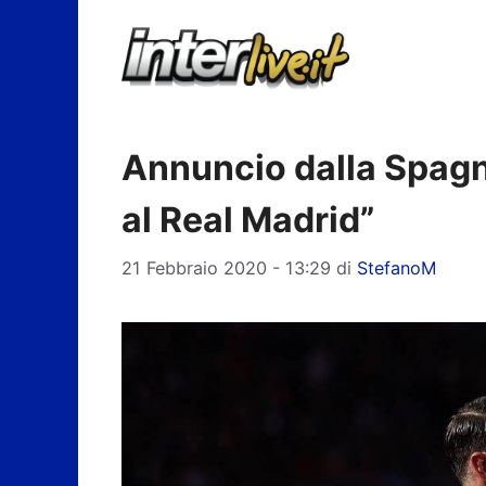
Vai
al
contenuto
Annuncio dalla Spagn
al Real Madrid”
21 Febbraio 2020 - 13:29
di
StefanoM