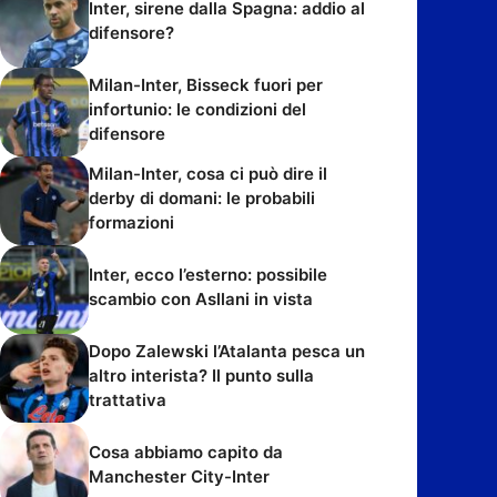
Inter, sirene dalla Spagna: addio al
difensore?
Milan-Inter, Bisseck fuori per
infortunio: le condizioni del
difensore
Milan-Inter, cosa ci può dire il
derby di domani: le probabili
formazioni
Inter, ecco l’esterno: possibile
scambio con Asllani in vista
Dopo Zalewski l’Atalanta pesca un
altro interista? Il punto sulla
trattativa
Cosa abbiamo capito da
Manchester City-Inter