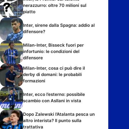
nerazzurro: oltre 70 milioni sul
piatto
Inter, sirene dalla Spagna: addio al
difensore?
Milan-Inter, Bisseck fuori per
infortunio: le condizioni del
difensore
Milan-Inter, cosa ci può dire il
derby di domani: le probabili
formazioni
Inter, ecco l’esterno: possibile
scambio con Asllani in vista
Dopo Zalewski l’Atalanta pesca un
altro interista? Il punto sulla
trattativa