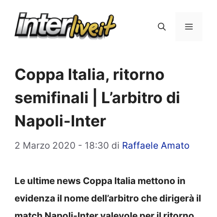
Vai
al
Menu
contenuto
Coppa Italia, ritorno
semifinali | L’arbitro di
Napoli-Inter
2 Marzo 2020 - 18:30
di
Raffaele Amato
Le ultime news Coppa Italia mettono in
evidenza il nome dell’arbitro che dirigerà il
match Napoli-Inter valevole per il ritorno