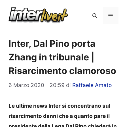
Vai
al
Menu
contenuto
Inter, Dal Pino porta
Zhang in tribunale |
Risarcimento clamoroso
6 Marzo 2020 - 20:59
di
Raffaele Amato
Le ultime news Inter si concentrano sul
risarcimento danni che a quanto pare il
presidente della Lega Dal Pino chiederà in