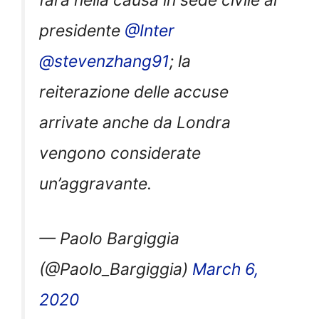
farà nella causa in sede civile al
presidente
@Inter
@stevenzhang91
; la
reiterazione delle accuse
arrivate anche da Londra
vengono considerate
un’aggravante.
— Paolo Bargiggia
(@Paolo_Bargiggia)
March 6,
2020