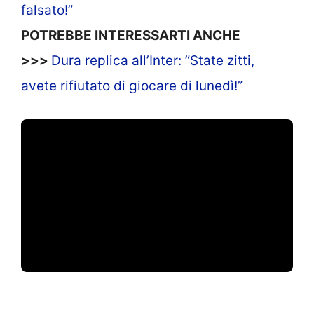
falsato!”
POTREBBE INTERESSARTI ANCHE
>>>
Dura replica all’Inter: ”State zitti,
avete rifiutato di giocare di lunedì!”