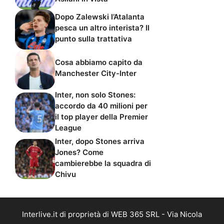
Dopo Zalewski l’Atalanta
pesca un altro interista? Il
punto sulla trattativa
Cosa abbiamo capito da
Manchester City-Inter
Inter, non solo Stones:
accordo da 40 milioni per
il top player della Premier
League
Inter, dopo Stones arriva
Jones? Come
cambierebbe la squadra di
Chivu
Interlive.it di proprietà di WEB 365 SRL - Via Nicola