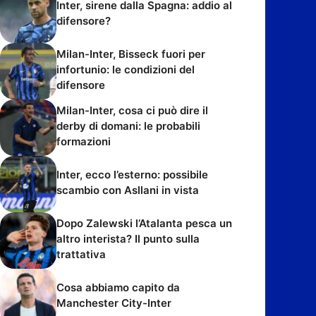
Inter, sirene dalla Spagna: addio al
difensore?
Milan-Inter, Bisseck fuori per
infortunio: le condizioni del
difensore
Milan-Inter, cosa ci può dire il
derby di domani: le probabili
formazioni
Inter, ecco l’esterno: possibile
scambio con Asllani in vista
Dopo Zalewski l’Atalanta pesca un
altro interista? Il punto sulla
trattativa
Cosa abbiamo capito da
Manchester City-Inter