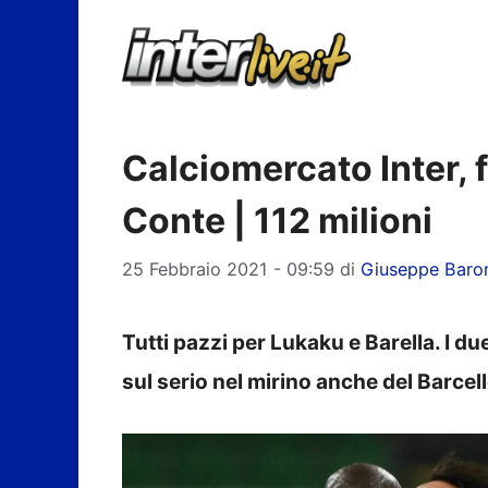
Vai
al
contenuto
Calciomercato Inter, fo
Conte | 112 milioni
25 Febbraio 2021 - 09:59
di
Giuseppe Baro
Tutti pazzi per Lukaku e Barella. I du
sul serio nel mirino anche del Barce