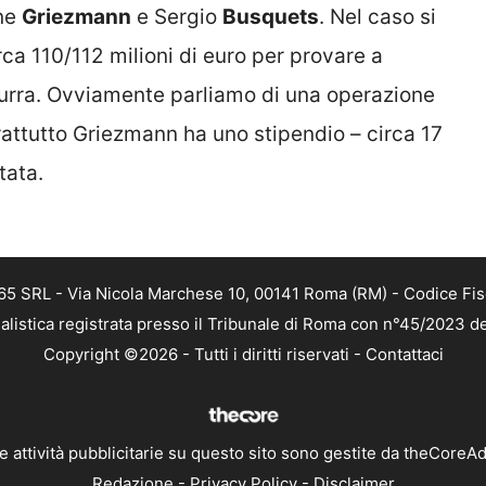
ine
Griezmann
e Sergio
Busquets
. Nel caso si
ca 110/112 milioni di euro per provare a
azzurra. Ovviamente parliamo di una operazione
rattutto Griezmann ha uno stipendio – circa 17
tata.
 365 SRL - Via Nicola Marchese 10, 00141 Roma (RM) - Codice Fis
alistica registrata presso il Tribunale di Roma con n°45/2023 
Copyright ©2026 - Tutti i diritti riservati -
Contattaci
e attività pubblicitarie su questo sito sono gestite da theCoreA
Redazione
-
Privacy Policy
-
Disclaimer