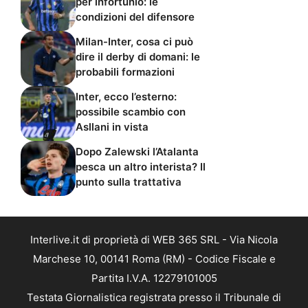
per infortunio: le
condizioni del difensore
Milan-Inter, cosa ci può
dire il derby di domani: le
probabili formazioni
Inter, ecco l’esterno:
possibile scambio con
Asllani in vista
Dopo Zalewski l’Atalanta
pesca un altro interista? Il
punto sulla trattativa
Interlive.it di proprietà di WEB 365 SRL - Via Nicola
Marchese 10, 00141 Roma (RM) - Codice Fiscale e
Partita I.V.A. 12279101005
Testata Giornalistica registrata presso il Tribunale di