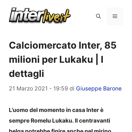
Vai
al
Menu
contenuto
Calciomercato Inter, 85
milioni per Lukaku | I
dettagli
21 Marzo 2021 - 19:59
di
Giuseppe Barone
L’uomo del momento in casa Inter è
sempre Romelu Lukaku. Il centravanti
belga potrebbe finire anche nel mirino