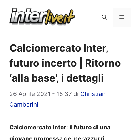
Vai
al
Menu
contenuto
Calciomercato Inter,
futuro incerto | Ritorno
‘alla base’, i dettagli
26 Aprile 2021 - 18:37
di
Christian
Camberini
Calciomercato Inter: il futuro di una
giovane promessa dei nera
zzurri